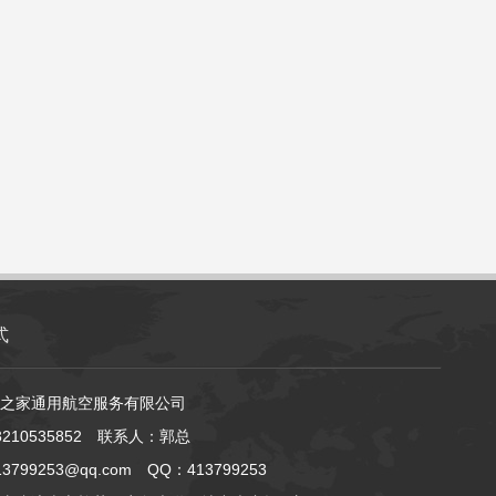
式
之家通用航空服务有限公司
210535852 联系人：郭总
799253@qq.com QQ：413799253