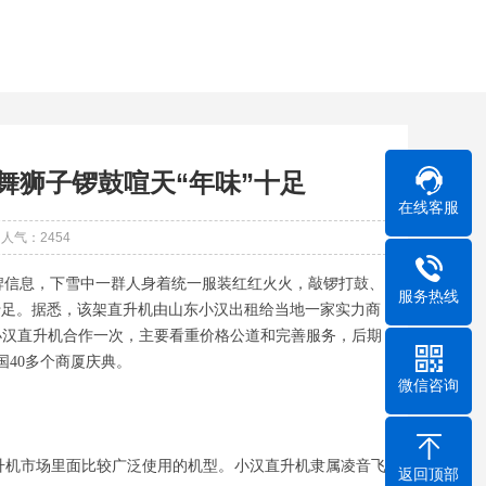
舞狮子锣鼓喧天“年味”十足
在线客服
人气：
2454
品牌信息，下雪中一群人身着统一服装红红火火，敲锣打鼓、
服务热线
十足。据悉，该架直升机由山东小汉出租给当地一家实力商
小汉直升机合作一次，主要看重价格公道和完善服务，后期
40多个商厦庆典。
微信咨询
直升机市场里面比较广泛使用的机型。小汉直升机隶属凌音飞
返回顶部