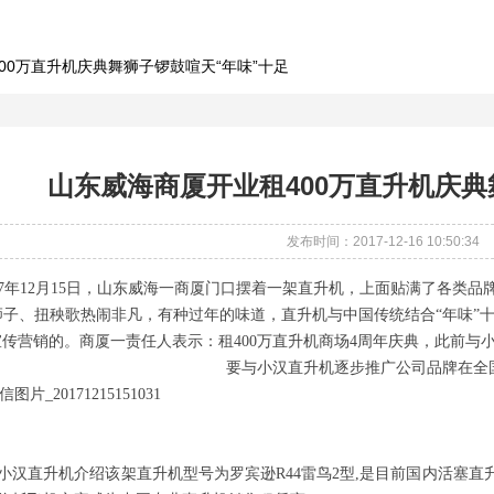
00万直升机庆典舞狮子锣鼓喧天“年味”十足
山东威海商厦开业租400万直升机庆典
发布时间：2017-12-16 10:50:34
17年12月15日，山东威海一商厦门口摆着一架直升机，上面贴满了各类
狮子、扭秧歌热闹非凡，有种过年的味道，直升机与中国传统结合“年味”
宣传营销的。商厦一责任人表示：租400万直升机商场4周年庆典，此前与
要与小汉直升机逐步推广公司品牌在全国
小汉直升机介绍该架直升机型号为罗宾逊R44雷鸟2型,是目前国内活塞